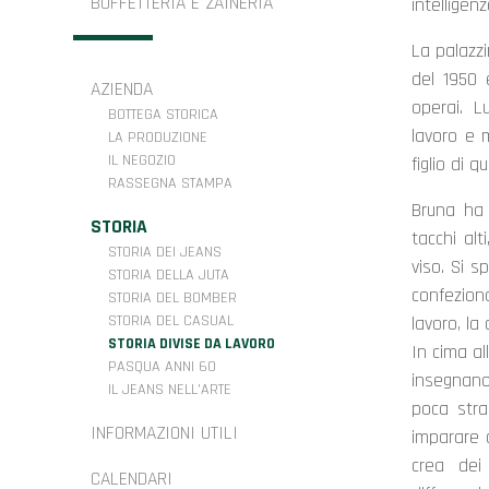
BUFFETTERIA E ZAINERIA
intelligen
La palazzi
del 1950 
AZIENDA
operai. L
BOTTEGA STORICA
lavoro e m
LA PRODUZIONE
IL NEGOZIO
figlio di q
RASSEGNA STAMPA
Bruna ha 
STORIA
tacchi alt
STORIA DEI JEANS
viso. Si s
STORIA DELLA JUTA
confezion
STORIA DEL BOMBER
STORIA DEL CASUAL
lavoro, la
STORIA DIVISE DA LAVORO
In cima al
PASQUA ANNI 60
insegnano
IL JEANS NELL'ARTE
poca stra
INFORMAZIONI UTILI
imparare c
crea dei
CALENDARI