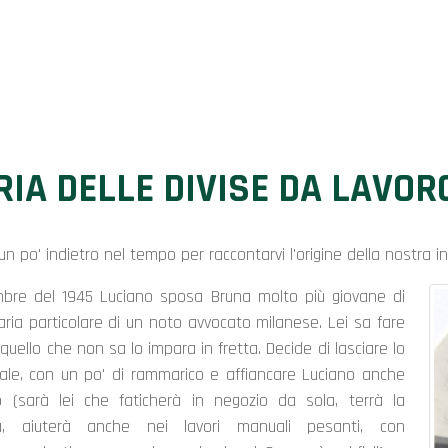
RIA DELLE DIVISE DA LAVOR
n po' indietro nel tempo per raccontarvi l'origine della nostra i
bre del 1945 Luciano sposa Bruna molto più giovane di
taria particolare di un noto avvocato milanese. Lei sa fare
 quello che non sa lo impara in fretta. Decide di lasciare lo
gale, con un po' di rammarico e affiancare Luciano anche
o (sarà lei che faticherà in negozio da sola, terrà la
ità, aiuterà anche nei lavori manuali pesanti, con