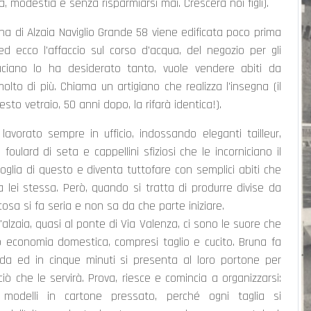
za, modestia e senza risparmiarsi mai. Crescerà noi figli).
na di Alzaia Naviglio Grande 58 viene edificata poco prima
ed ecco l'affaccio sul corso d'acqua, del negozio per gli
uciano lo ha desiderato tanto, vuole vendere abiti da
olto di più. Chiama un artigiano che realizza l'insegna (il
uesto vetraio, 50 anni dopo, la rifarà identica!).
lavorato sempre in ufficio, indossando eleganti tailleur,
i, foulard di seta e cappellini sfiziosi che le incorniciano il
poglia di questo e diventa tuttofare con semplici abiti che
a lei stessa. Però, quando si tratta di produrre divise da
 cosa si fa seria e non sa da che parte iniziare.
l'alzaia, quasi al ponte di Via Valenza, ci sono le suore che
 economia domestica, compresi taglio e cucito. Bruna fa
da ed in cinque minuti si presenta al loro portone per
iò che le servirà. Prova, riesce e comincia a organizzarsi:
 modelli in cartone pressato, perché ogni taglia si