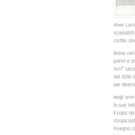
dove Lucia
screpolati
cortile, a
Breve cenn
panni e zo
XVII° seco
del 2016 
per divers
Negli anni
la sua tel
il capo da
stropicci
insegna ci