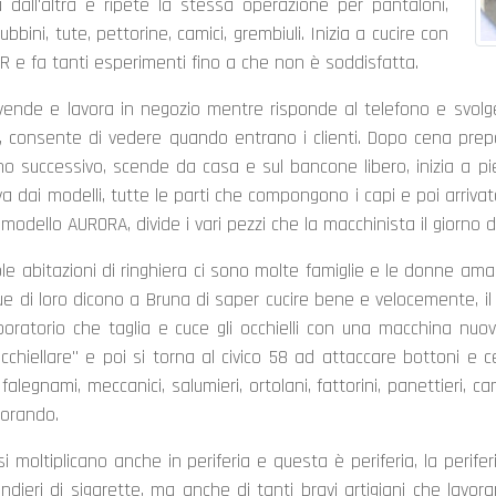
ia dall'altra e ripete la stessa operazione per pantaloni,
ubbini, tute, pettorine, camici, grembiuli. Inizia a cucire con
R e fa tanti esperimenti fino a che non è soddisfatta.
 vende e lavora in negozio mentre risponde al telefono e svolge
, consente di vedere quando entrano i clienti. Dopo cena prep
rno successivo, scende da casa e sul bancone libero, inizia a p
va dai modelli, tutte le parti che compongono i capi e poi arrivata
odello AURORA, divide i vari pezzi che la macchinista il giorno 
ole abitazioni di ringhiera ci sono molte famiglie e le donne am
ue di loro dicono a Bruna di saper cucire bene e velocemente, il g
aboratorio che taglia e cuce gli occhielli con una macchina nuo
cchiellare" e poi si torna al civico 58 ad attaccare bottoni e 
 falegnami, meccanici, salumieri, ortolani, fattorini, panettieri, ca
vorando.
 si moltiplicano anche in periferia e questa è periferia, la peri
dieri di sigarette, ma anche di tanti bravi artigiani che lavor