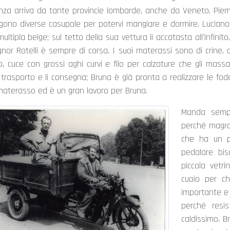
za arriva da tante provincie lombarde, anche da Veneto, Piemon
rgono diverse casupole per potervi mangiare e dormire. Luciano 
ultipla beige; sul tetto della sua vettura li accatasta all'infi
signor Rotelli è sempre di corsa. I suoi materassi sono di crin
o, cuce con grossi aghi curvi e filo per calzature che gli massa
 trasporto e li consegna; Bruna è già pronta a realizzare le fo
materasso ed è un gran lavoro per Bruna.
Manda sempr
perché magro 
che ha un p
pedalare bis
piccola vetr
cuoio per ch
importante e 
perché resi
caldissimo. Br