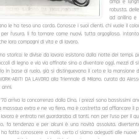
ampi e lungh
robusta, dell
ad anilina e
no le ha teso una corda. Conosce i suoi clienti, chi vuole il co
 per l'usura, li fa tornare come nuovi, tutta orgogliosa. Intant
nche loro compagni di vita e di lavoro.
o storico: le divise da lavoro esistono dalla notte dei tempi, 
ccoli di legno e via via affinate sino a diventare oggi, mezzi di s
lo in base al ruolo, già si distinguevano il ceto e la mansione
WORK-ABITI DA LAVORO alla Triennale di Milano, curata da Aless
i anni.
 '70 arriva la concorrenza dalla Cina, i prezzi sono bassissimi a
a massaua extra e ne va fiera, ma è costretta ad affiancare il 
 lavoro è entrato nel guardaroba di tanti, non per l'uso per il
ato, fa tendenza e per alcuni è una novità assoluta, diverte
 ha fatto conoscere a molti, certo ci siamo adeguati alle nuove