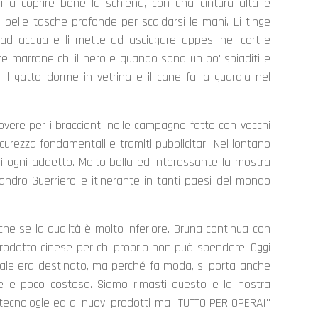
i a coprire bene la schiena, con una cintura alta e
e belle tasche profonde per scaldarsi le mani. Li tinge
 ad acqua e li mette ad asciugare appesi nel cortile
lore marrone chi il nero e quando sono un po' sbiaditi e
o il gatto dorme in vetrina e il cane fa la guardia nel
povere per i braccianti nelle campagne fatte con vecchi
icurezza fondamentali e tramiti pubblicitari. Nel lontano
 di ogni addetto. Molto bella ed interessante la mostra
andro Guerriero e itinerante in tanti paesi del mondo
nche se la qualità è molto inferiore. Bruna continua con
prodotto cinese per chi proprio non può spendere. Oggi
 quale era destinato, ma perché fa moda, si porta anche
nte e poco costosa. Siamo rimasti questo e la nostra
 tecnologie ed ai nuovi prodotti ma "TUTTO PER OPERAI"