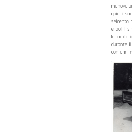
manovalan
quindi so
seicento m
e poi il 
laboratori
durante il
con ogni 