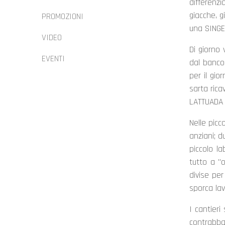
differenz
giacche, gi
PROMOZIONI
una SINGE
VIDEO
Di giorno
EVENTI
dal banco
per il gio
sarta rica
LATTUADA m
Nelle picc
anziani; d
piccolo l
tutto a "o
divise per
sporca la
I cantieri
contrabban