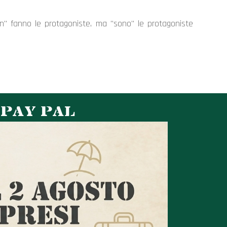
n" fanno le protagoniste, ma "sono" le protagoniste
 PAY PAL