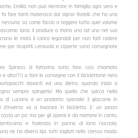
te, Emilia; non può rientrare in famiglia ogni sera e
fa fare tanti materassi dal signor Rotelli, che ha una
nito, nessuno sa come faccia a reggere tutto quel volume
e, cascame, lana, li produce a mano uno ad uno nel suo
crano le mani, li carica legandoli per non farli cadere
dere per ricoprirli. Lenzuola e coperte sono consegnate
e Spinass (il fattorino tutto fare, così chiamato
e alto!?!) a fare le consegne con il biciclettone nero
ortapacchi davanti ed uno dietro, quando inizia a
ogna sempre spingerlo! Ma quello che spicca nella
ina di Luciano è un prodotto speciale: il giaccone in
i d'inverno va a lavorare in bicicletta. E' un pezzo
costa un po' ma per gli operai è da mettere in conto,
stentissimo e foderato in panno di lana nocciola,
una ne ha diversi tipi, tutti tagliati nello stesso modo: