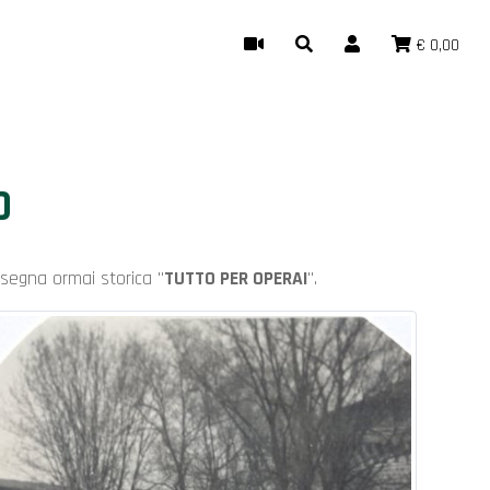
€ 0,00
O
nsegna ormai storica "
TUTTO PER OPERAI
".