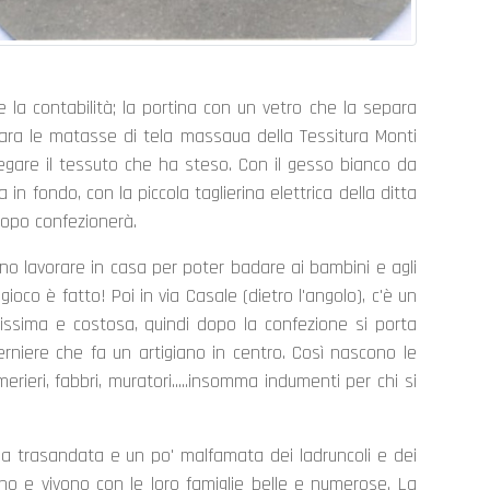
 la contabilità; la portina con un vetro che la separa
ara le matasse di tela massaua della Tessitura Monti
iegare il tessuto che ha steso. Con il gesso bianco da
 in fondo, con la piccola taglierina elettrica della ditta
dopo confezionerà.
ano lavorare in casa per poter badare ai bambini e agli
ioco è fatto! Poi in via Casale (dietro l'angolo), c'è un
vissima e costosa, quindi dopo la confezione si porta
cerniere che fa un artigiano in centro. Così nascono le
merieri, fabbri, muratori.....insomma indumenti per chi si
feria trasandata e un po' malfamata dei ladruncoli e dei
ano e vivono con le loro famiglie belle e numerose. La