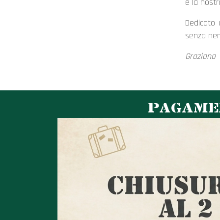
è la nostr
Dedicato 
senza ne
Graziana
PAGAMEN