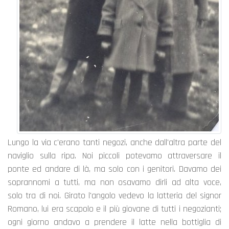
Lungo la via c'erano tanti negozi, anche dall'altra parte del
naviglio sulla ripa. Noi piccoli potevamo attraversare il
ponte ed andare di là, ma solo con i genitori. Davamo dei
soprannomi a tutti, ma non osavamo dirli ad alta voce,
solo tra di noi. Girato l'angolo vedevo la latteria del signor
Romano, lui era scapolo e il più giovane di tutti i negozianti;
ogni giorno andavo a prendere il latte nella bottiglia di