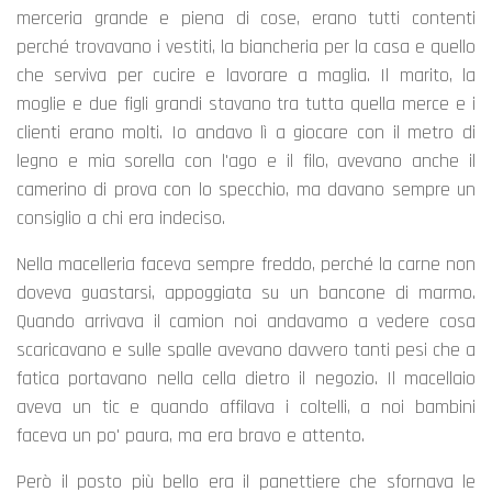
merceria grande e piena di cose, erano tutti contenti
perché trovavano i vestiti, la biancheria per la casa e quello
che serviva per cucire e lavorare a maglia. Il marito, la
moglie e due figli grandi stavano tra tutta quella merce e i
clienti erano molti. Io andavo lì a giocare con il metro di
legno e mia sorella con l'ago e il filo, avevano anche il
camerino di prova con lo specchio, ma davano sempre un
consiglio a chi era indeciso.
Nella macelleria faceva sempre freddo, perché la carne non
doveva guastarsi, appoggiata su un bancone di marmo.
Quando arrivava il camion noi andavamo a vedere cosa
scaricavano e sulle spalle avevano davvero tanti pesi che a
fatica portavano nella cella dietro il negozio. Il macellaio
aveva un tic e quando affilava i coltelli, a noi bambini
faceva un po' paura, ma era bravo e attento.
Però il posto più bello era il panettiere che sfornava le