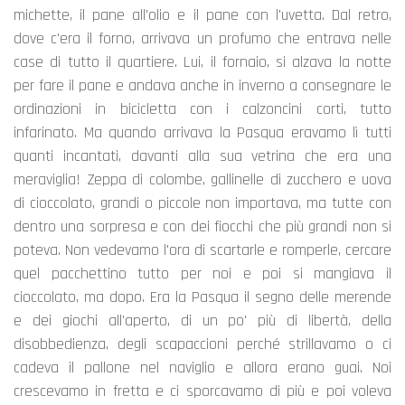
michette, il pane all'olio e il pane con l'uvetta. Dal retro,
dove c'era il forno, arrivava un profumo che entrava nelle
case di tutto il quartiere. Lui, il fornaio, si alzava la notte
per fare il pane e andava anche in inverno a consegnare le
ordinazioni in bicicletta con i calzoncini corti, tutto
infarinato. Ma quando arrivava la Pasqua eravamo lì tutti
quanti incantati, davanti alla sua vetrina che era una
meraviglia! Zeppa di colombe, gallinelle di zucchero e uova
di cioccolato, grandi o piccole non importava, ma tutte con
dentro una sorpresa e con dei fiocchi che più grandi non si
poteva. Non vedevamo l'ora di scartarle e romperle, cercare
quel pacchettino tutto per noi e poi si mangiava il
cioccolato, ma dopo. Era la Pasqua il segno delle merende
e dei giochi all'aperto, di un po' più di libertà, della
disobbedienza, degli scapaccioni perché strillavamo o ci
cadeva il pallone nel naviglio e allora erano guai. Noi
crescevamo in fretta e ci sporcavamo di più e poi voleva