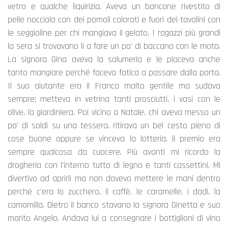
vetro e qualche liquirizia. Aveva un bancone rivestito di
pelle nocciola con dei pomoli colorati e fuori dei tavolini con
le seggioline per chi mangiava il gelato. I ragazzi più grandi
la sera si trovavano lì a fare un po' di baccano con le moto.
La signora Gina aveva la salumeria e le piaceva anche
tanto mangiare perché faceva fatica a passare dalla porta.
Il suo aiutante era il Franco molto gentile ma sudava
sempre; metteva in vetrina tanti prosciutti, i vasi con le
olive, la giardiniera. Poi vicino a Natale, chi aveva messo un
po' di soldi su una tessera, ritirava un bel cesto pieno di
cose buone oppure se vinceva la lotteria, il premio era
sempre qualcosa da cuocere. Più avanti mi ricordo la
drogheria con l'interno tutto di legno e tanti cassettini. Mi
divertivo ad aprirli ma non dovevo mettere le mani dentro
perché c'era lo zucchero, il caffè, le caramelle, i dadi, la
camomilla. Dietro il banco stavano la signora Ginetta e suo
marito Angelo. Andava lui a consegnare i bottiglioni di vino