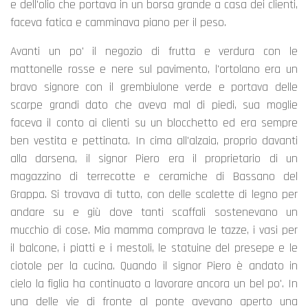
e dell'olio che portava in un borsa grande a casa dei clienti,
faceva fatica e camminava piano per il peso.
Avanti un po' il negozio di frutta e verdura con le
mattonelle rosse e nere sul pavimento, l'ortolano era un
bravo signore con il grembiulone verde e portava delle
scarpe grandi dato che aveva mal di piedi, sua moglie
faceva il conto ai clienti su un blocchetto ed era sempre
ben vestita e pettinata. In cima all'alzaia, proprio davanti
alla darsena, il signor Piero era il proprietario di un
magazzino di terrecotte e ceramiche di Bassano del
Grappa. Si trovava di tutto, con delle scalette di legno per
andare su e giù dove tanti scaffali sostenevano un
mucchio di cose. Mia mamma comprava le tazze, i vasi per
il balcone, i piatti e i mestoli, le statuine del presepe e le
ciotole per la cucina. Quando il signor Piero è andato in
cielo la figlia ha continuato a lavorare ancora un bel po'. In
una delle vie di fronte al ponte avevano aperto una