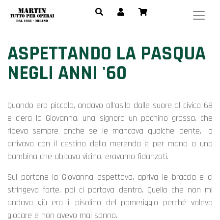
ASPETTANDO LA PASQUA
NEGLI ANNI '60
Quando ero piccolo, andavo all'asilo dalle suore al civico 68
e c'era la Giovanna, una signora un pochino grassa, che
rideva sempre anche se le mancava qualche dente. Io
arrivavo con il cestino della merenda e per mano a una
bambina che abitava vicino, eravamo fidanzati.
Sul portone la Giovanna aspettava, apriva le braccia e ci
stringeva forte, poi ci portava dentro. Quello che non mi
andava giù era il pisolino del pomeriggio perché volevo
giocare e non avevo mai sonno.