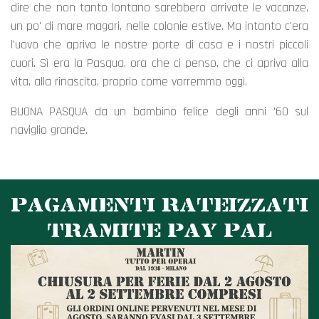
dire che non tanto lontano sarebbero arrivate le vacanze,
un po' di mare magari, nelle colonie estive. Ma intanto c'era
l'uovo che apriva le nostre porte di casa e i nostri piccoli
cuori. Sì era la Pasqua, ora che ci penso, che ci apriva alla
vita, alla rinascita, proprio come vorremmo oggi.
BUONA PASQUA da un bambino felice degli anni '60 sul
naviglio grande.
PAGAMENTI RATEIZZATI
TRAMITE PAY PAL