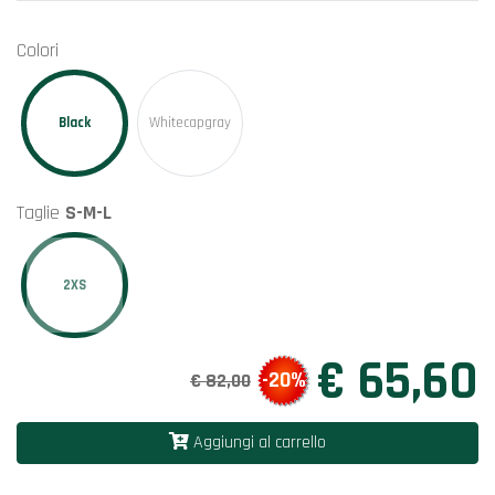
Colori
Black
Whitecapgray
Taglie
S-M-L
2XS
€ 65,60
-20%
€ 82,00
Aggiungi al carrello