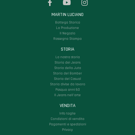
MARTIN LUCIANO
Bottega Storica
La Produzione
Il Negozio
Rassegna Stampa
STORIA
La nostra storia
Storia dei Jeans
Storia della Juta
Storia del Bomber
Storia del Casual
Storia divise da lavoro
Pasqua anni 60
Il Jeans nell'arte
VENDITA
Info taglie
Condizioni di vendita
Pagamenti e spedizioni
Privacy