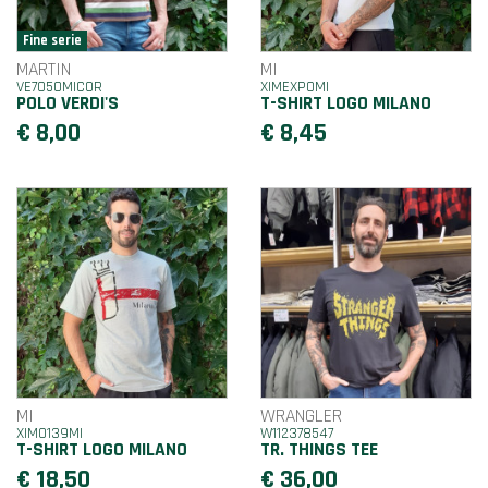
MARTIN
MI
VE7050MICOR
XIMEXPOMI
POLO VERDI'S
T-SHIRT LOGO MILANO
€ 8,00
€ 8,45
MI
WRANGLER
XIM0139MI
W112378547
T-SHIRT LOGO MILANO
TR. THINGS TEE
€ 18,50
€ 36,00