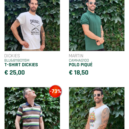
DICKIES
MARTIN
BLU681180115M
CAMHAG100
T-SHIRT DICKIES
POLO PIQUÉ
€ 25,00
€ 18,50
-73%