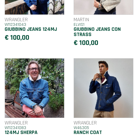
WRANGLER
MARTIN
W112341043
ELVIS1
GIUBBINO JEANS 124MJ
GIUBBINO JEANS CON
STRASS
€ 100,00
€ 100,00
WRANGLER
WRANGLER
W112341083
W46305
124MJ SHERPA
RANCH COAT