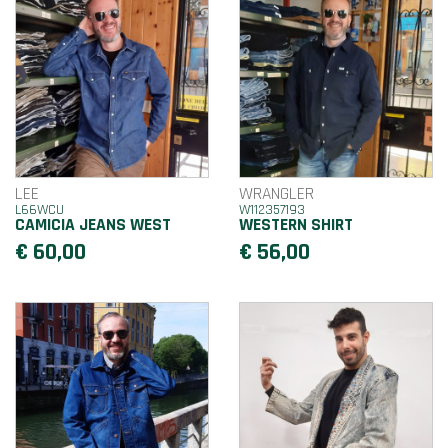
LEE
WRANGLER
L66WCU
W112357193
CAMICIA JEANS WEST
WESTERN SHIRT
€ 60,00
€ 56,00