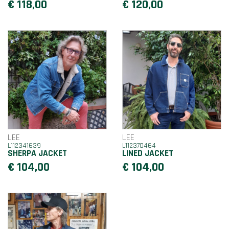
€ 118,00
€ 120,00
LEE
LEE
L112341639
L112370464
SHERPA JACKET
LINED JACKET
€ 104,00
€ 104,00