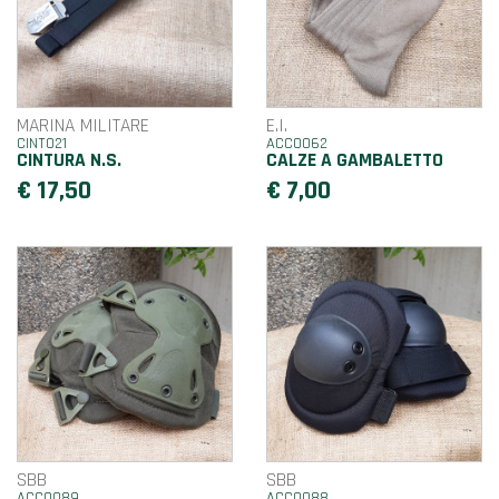
MARINA MILITARE
E.I.
CINT021
ACC0062
CINTURA N.S.
CALZE A GAMBALETTO
€ 17,50
€ 7,00
SBB
SBB
ACC0089
ACC0088