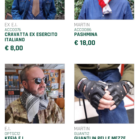
EX E.I.
MARTIN
ACC0076
ACC0086
CRAVATTA EX ESERCITO
PASHMINA
ITALIANO
€ 18,00
€ 8,00
E.I.
MARTIN
OPTSC12
GUANTI2
KEFIA E.I.
GUANTI IN PELLE MEZZE