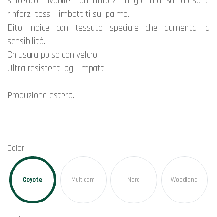
sintetico lavabile, con rinforzi in gomma sul dorso e
rinforzi tessili imbottiti sul palmo.
Dito indice con tessuto speciale che aumenta la
sensibilità.
Chiusura polso con velcro.
Ultra resistenti agli impatti.
Produzione estera.
Colori
Coyote
Multicam
Nero
Woodland