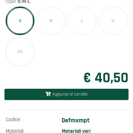
Taglie
S-M-L
S
M
L
XL
2XL
€ 40,50
Aggiungi al carrello
Codice:
Defmxmpt
Materiali:
Materiali vari