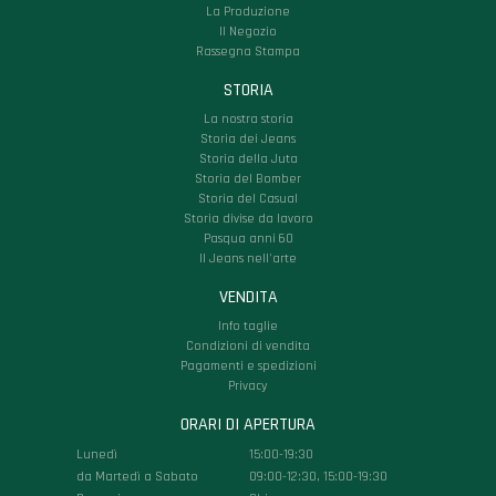
La Produzione
Il Negozio
Rassegna Stampa
STORIA
La nostra storia
Storia dei Jeans
Storia della Juta
Storia del Bomber
Storia del Casual
Storia divise da lavoro
Pasqua anni 60
Il Jeans nell'arte
VENDITA
Info taglie
Condizioni di vendita
Pagamenti e spedizioni
Privacy
ORARI DI APERTURA
Lunedì
15:00-19:30
da Martedì a Sabato
09:00-12:30, 15:00-19:30