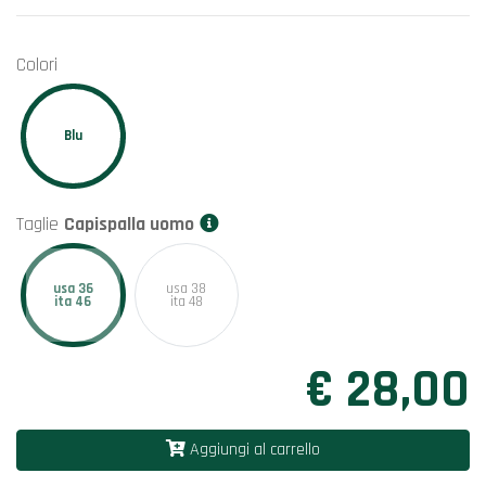
Colori
Blu
Taglie
Capispalla uomo
usa 36
usa 38
ita 46
ita 48
€ 28,00
Aggiungi al carrello