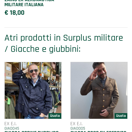
MILITARE ITALIANA
€ 18,00
Atri prodotti in Surplus militare
/ Giacche e giubbini:
EX E.I.
EX E.I.
GIA0045
GIA0005