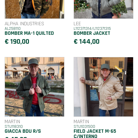
ALPHA INDUSTRIES
LEE
AL258110
L112371314/L112371315
BOMBER MA-1 QUILTED
BOMBER JACKET
€ 190,00
€ 144,00
MARTIN
MARTIN
STU118310
STU1031500
GIACCA BDU R/S
FIELD JACKET M-65
C/INTERNO