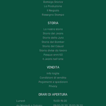
Bottega Storica
La Produzione
Il Negozio
Rassegna Stampa
STORIA
La nostra storia
Storia dei Jeans
Storia della Juta
Storia del Bomber
Storia del Casual
Storia divise da lavoro
Pasqua anni 60
Il Jeans nell'arte
VENDITA
Info taglie
Condizioni di vendita
Pagamenti e spedizioni
Privacy
ORARI DI APERTURA
Lunedì
15:00-19:30
da Martedì a Sabato
09:00-12:30, 15:00-19:30