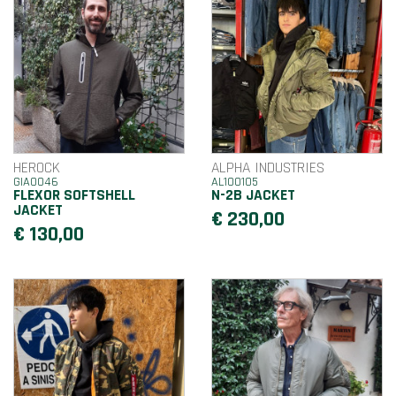
HEROCK
ALPHA INDUSTRIES
GIA0046
AL100105
FLEXOR SOFTSHELL
N-2B JACKET
JACKET
€ 230,00
€ 130,00