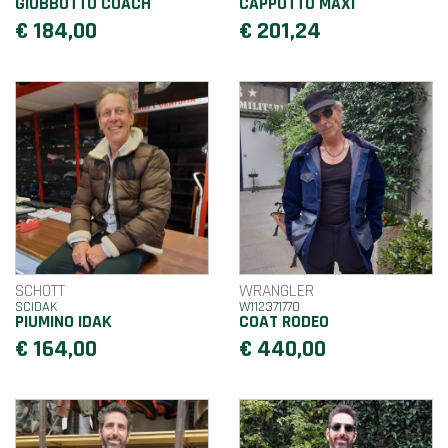
GIUBBOTTO COACH
CAPPOTTO MAXI
€ 184,00
€ 201,24
SCHOTT
WRANGLER
SCIDAK
W112371770
PIUMINO IDAK
COAT RODEO
€ 164,00
€ 440,00