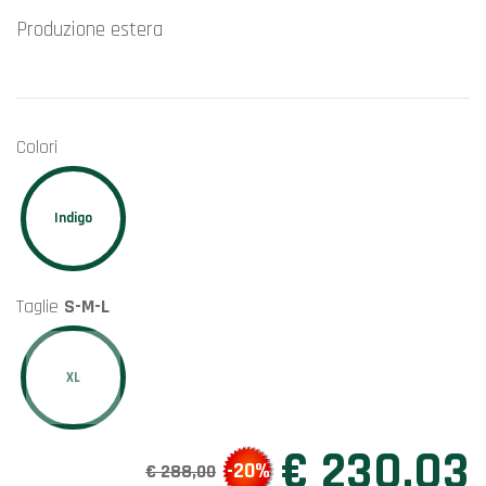
Produzione estera
Colori
Indigo
Taglie
S-M-L
XL
€ 230,03
-20%
€ 288,00