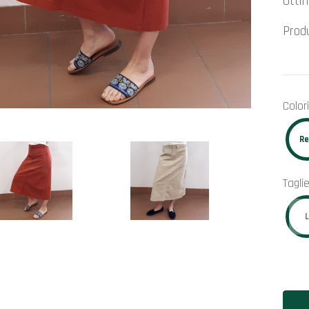
Otti
Pro
Colori
R
Tagli
L