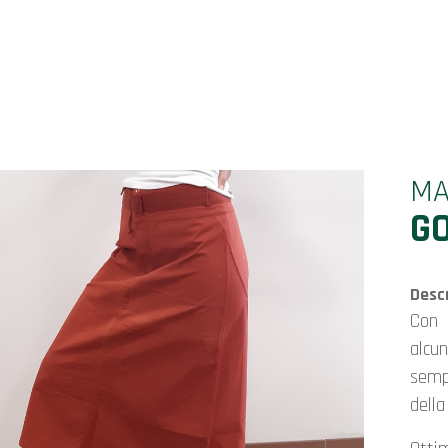
MA
G
Descr
con coulisse in vita, fine serie di seconda scelta (in
alcu
semp
dell