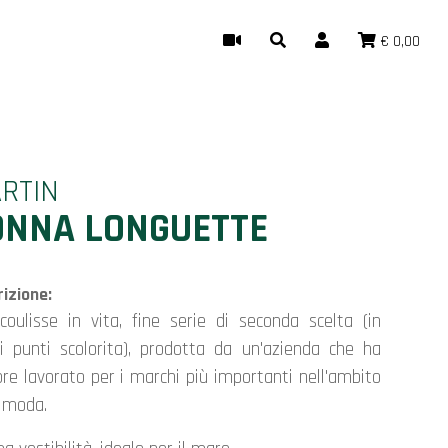
€ 0,00
RTIN
ONNA LONGUETTE
izione:
ni punti scolorita), prodotta da un'azienda che ha
re lavorato per i marchi più importanti nell'ambito
a moda.