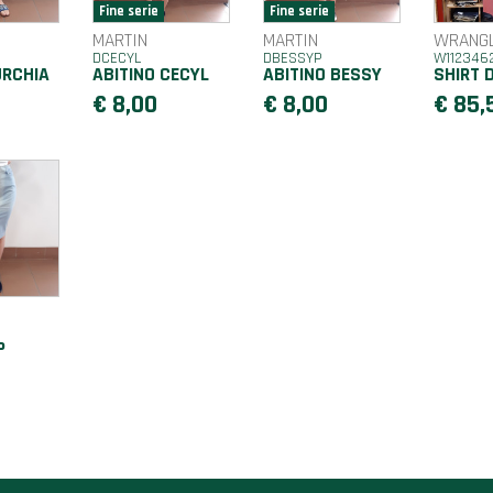
MARTIN
MARTIN
WRANG
DCECYL
DBESSYP
W112346
URCHIA
ABITINO CECYL
ABITINO BESSY
SHIRT 
€ 8,00
€ 8,00
€ 85,
P