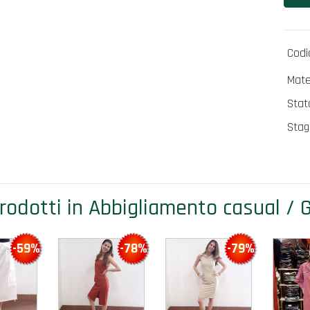
Codi
Mater
Stat
Stagi
prodotti in Abbigliamento casual / G
-59%
-78%
-79%