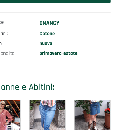
ce:
DNANCY
iali:
Cotone
o:
nuovo
onalità:
primavera-estate
onne e Abitini: