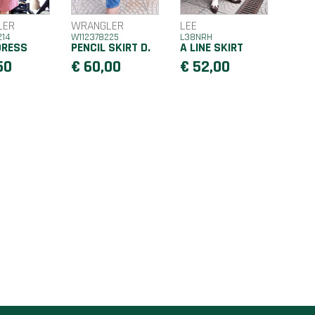
LER
WRANGLER
LEE
214
W112378225
L38NRH
DRESS
PENCIL SKIRT D.
A LINE SKIRT
50
€ 60,00
€ 52,00