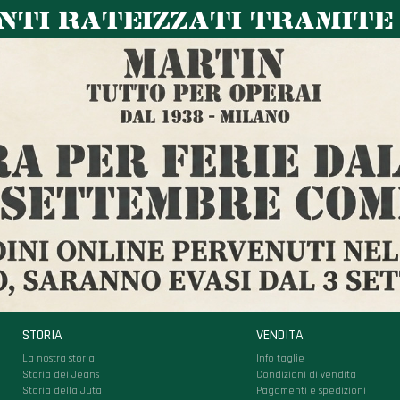
TI RATEIZZATI TRAMITE
STORIA
VENDITA
La nostra storia
Info taglie
Storia dei Jeans
Condizioni di vendita
Storia della Juta
Pagamenti e spedizioni