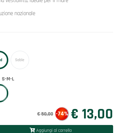
ma vestibilità, ideale per il mare
duzione nazionale
ed
Sable
e
S-M-L
€ 13,00
-74%
€ 50,00
Aggiungi al carrello