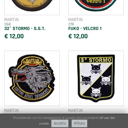
MARTIN
MARTIN
26R
27R
32° STORMO - S.S.T.
FUKO - VELCRO 1
€ 12,00
€ 12,00
MARTIN
MARTIN
28R
31R
Procedendo con la navigazione di questo sito acconsenti
all'uso dei
GRUPPO AEREI IMBARCATI
3° STORMO
Accetto
Rifiuto
cookie
.
€ 12,00
€ 12,00