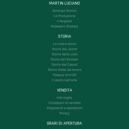
MARTIN LUCIANO
Bottega Storica
La Produzione
Il Negozio
Rassegna Stampa
STORIA
La nostra storia
Storia dei Jeans
Storia della Juta
Storia del Bomber
Storia del Casual
Storia divise da lavoro
Pasqua anni 60
Il Jeans nell'arte
VENDITA
Info taglie
Condizioni di vendita
Pagamenti e spedizioni
Privacy
ORARI DI APERTURA