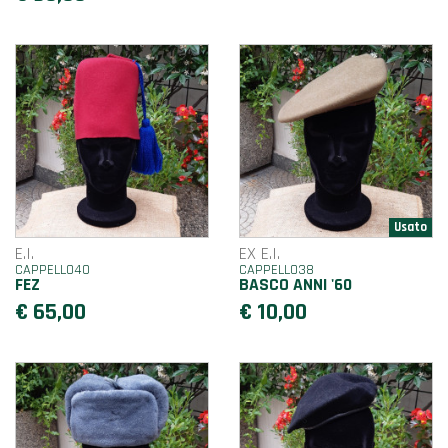
E.I.
EX E.I.
CAPPELLO40
CAPPELLO38
FEZ
BASCO ANNI '60
€ 65,00
€ 10,00