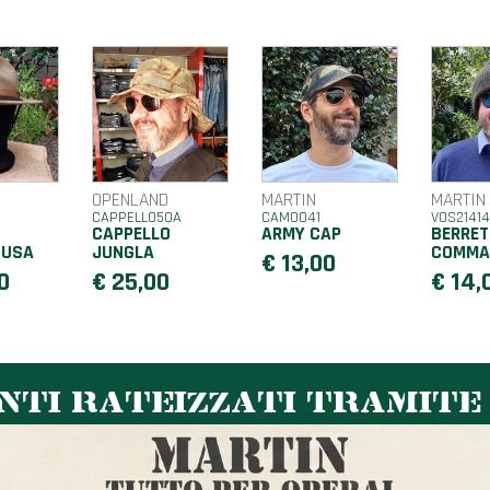
OPENLAND
MARTIN
MARTIN
CAPPELLO50A
CAM0041
VOS2141
O
CAPPELLO
ARMY CAP
BERRET
 USA
JUNGLA
COMMA
€ 13,00
0
€ 25,00
€ 14,
TI RATEIZZATI TRAMITE