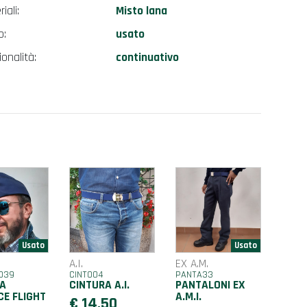
iali:
Misto lana
o:
usato
onalità:
continuativo
A.I.
EX A.M.
O39
CINT004
PANTA33
A
CINTURA A.I.
PANTALONI EX
CE FLIGHT
A.M.I.
€ 14,50