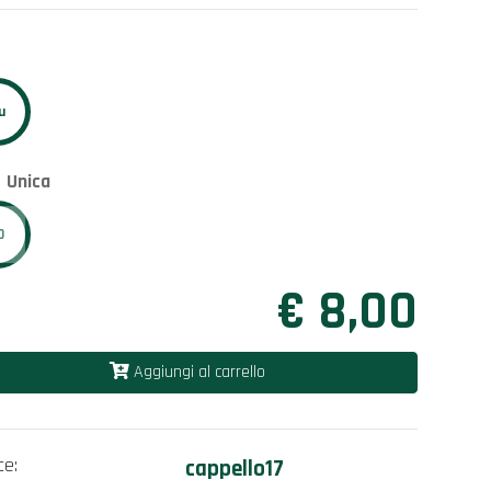
u
e
Unica
0
€ 8,00
Aggiungi al carrello
ce:
cappello17