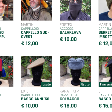
MARTIN
FOSTEX
MARTIN
0
CAPPELLO19
ACC0032
CAPPELL
NO
CAPPELLO SUD-
BALAKLAVA
BERRET
MP.
OVEST
IMBOTT
€ 10,00
0
€ 12,00
€ 12,
EX E.I.
KARA - KTP
E.I.
0
CAPPELLO38
CAPPELLO28
CAPPELL
BASCO ANNI '60
COLBACCO
BASCO
0
€ 10,00
€ 18,00
€ 15,