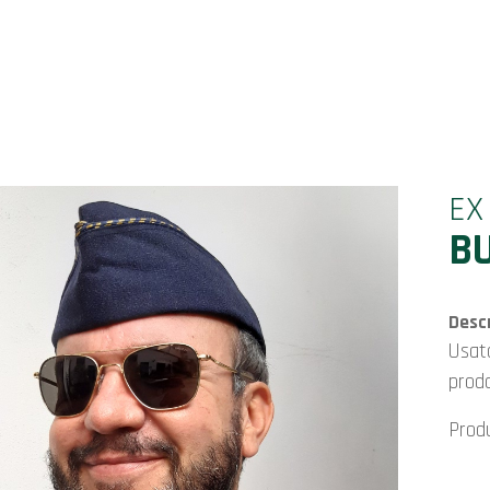
EX
BU
Descr
usata e da divisa, buone condizioni, prezzo ottimo,
prodo
Prod