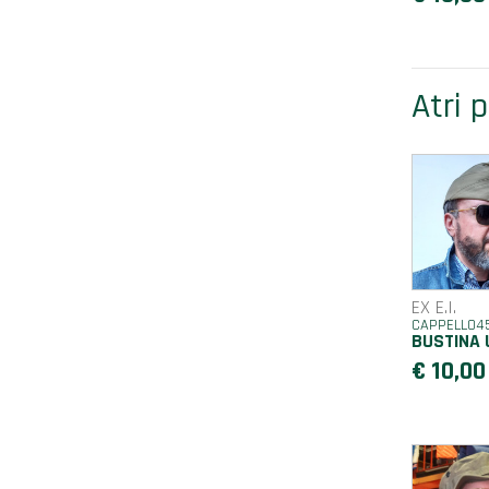
Atri 
EX E.I.
CAPPELLO4
BUSTINA
€ 10,00