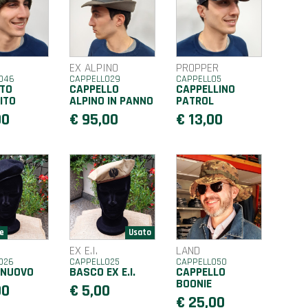
EX ALPINO
PROPPER
O46
CAPPELLO29
CAPPELLO5
TO
CAPPELLO
CAPPELLINO
ITO
ALPINO IN PANNO
PATROL
00
€ 95,00
€ 13,00
EX E.I.
LAND
O26
CAPPELLO25
CAPPELLO50
 NUOVO
BASCO EX E.I.
CAPPELLO
BOONIE
00
€ 5,00
€ 25,00