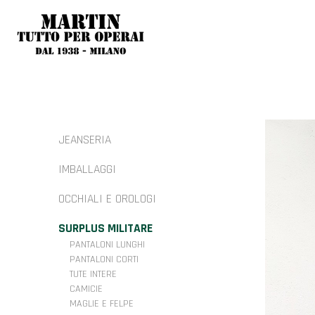
JEANSERIA
IMBALLAGGI
OCCHIALI E OROLOGI
SURPLUS MILITARE
PANTALONI LUNGHI
PANTALONI CORTI
TUTE INTERE
CAMICIE
MAGLIE E FELPE