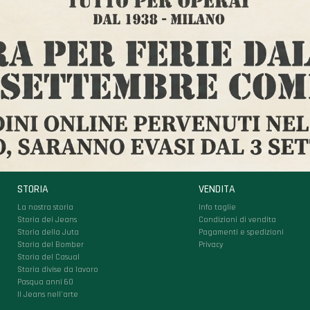
STORIA
VENDITA
La nostra storia
Info taglie
Storia dei Jeans
Condizioni di vendita
Storia della Juta
Pagamenti e spedizioni
Storia del Bomber
Privacy
Storia del Casual
Storia divise da lavoro
Pasqua anni 60
Il Jeans nell'arte