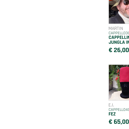
MARTIN
CAPPELLO3
CAPPELLI
JUNGLA I
€ 26,0
E.I.
CAPPELLO4
FEZ
€ 65,0