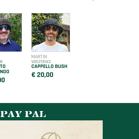
MARTIN
48
VOS213143
TO
CAPPELLO BUSH
NDO
€ 20,00
00
 PAY PAL