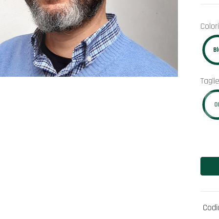
Colori
Bl
Tagli
0
Codi