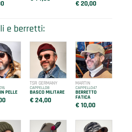
00
€ 20,00
i e berretti:
TSR GERMANY
MARTIN
O16
CAPPELLO8
CAPPELLO47
IN PELLE
BASCO MILITARE
BERRETTO
FATICA
00
€ 24,00
€ 10,00