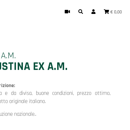
€ 0,00
 A.M.
STINA EX A.M.
izione:
tto originale italiano.
uzione nazionale..