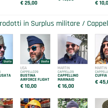
€ 25,00
€ 10,
prodotti in Surplus militare / Cappell
USA
MARTIN
MARTIN
5
CAPPELLO39
CAPPELLO9
CAPPELL
 USATA
BUSTINA
CAPPELLINO
CUFFIA 
AIRFORCE FLIGHT
MARINAIO
€ 45,
€ 10,00
€ 16,00