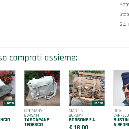
Mater
Stat
Stagi
o comprati assieme:
GERMANY
MARTIN
USA
BORSA14
BORSA17
CAPPELL
NCIO
TASCAPANE
BORSONE E.I.
BUSTIN
TEDESCO
AIRFOR
€ 18,00