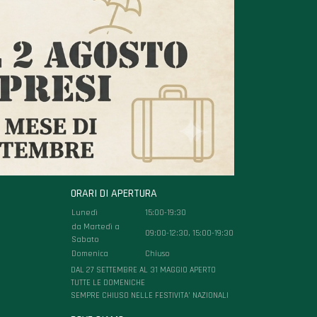
ORARI DI APERTURA
Lunedì
15:00-19:30
da Martedì a
09:00-12:30, 15:00-19:30
Sabato
Domenica
Chiuso
DAL 27 SETTEMBRE AL 31 MAGGIO APERTO
TUTTE LE DOMENICHE
SEMPRE CHIUSO NELLE FESTIVITA’ NAZIONALI