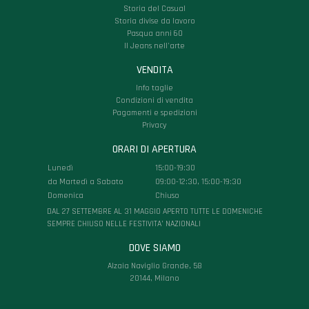
Storia del Casual
Storia divise da lavoro
Pasqua anni 60
Il Jeans nell'arte
VENDITA
Info taglie
Condizioni di vendita
Pagamenti e spedizioni
Privacy
ORARI DI APERTURA
Lunedì
15:00-19:30
da Martedì a Sabato
09:00-12:30, 15:00-19:30
Domenica
Chiuso
DAL 27 SETTEMBRE AL 31 MAGGIO APERTO TUTTE LE DOMENICHE
SEMPRE CHIUSO NELLE FESTIVITA’ NAZIONALI
DOVE SIAMO
Alzaia Naviglio Grande, 58
20144, Milano