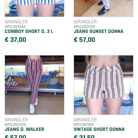
WRANGLER
WRANGLER
W112351040
W112350728
COWBOY SHORT D. 3 I.
JEANS SUNSET DONNA
€ 37,00
€ 57,00
WRANGLER
WRANGLER
W112352419
W112351910
JEANS D. WALKER
VINTAGE SHORT DONNA
€ 57,00
€ 31,50