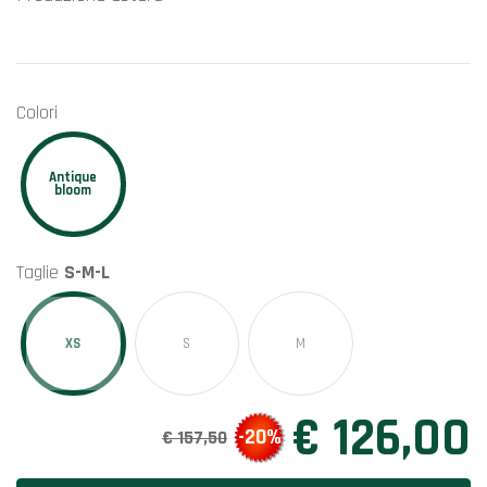
Colori
Antique
bloom
Taglie
S-M-L
XS
S
M
€ 126,00
-20%
€ 157,50