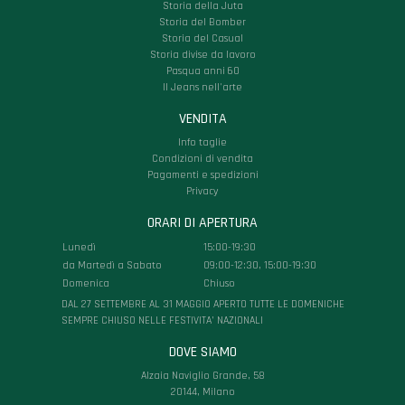
Storia della Juta
Storia del Bomber
Storia del Casual
Storia divise da lavoro
Pasqua anni 60
Il Jeans nell'arte
VENDITA
Info taglie
Condizioni di vendita
Pagamenti e spedizioni
Privacy
ORARI DI APERTURA
Lunedì
15:00-19:30
da Martedì a Sabato
09:00-12:30, 15:00-19:30
Domenica
Chiuso
DAL 27 SETTEMBRE AL 31 MAGGIO APERTO TUTTE LE DOMENICHE
SEMPRE CHIUSO NELLE FESTIVITA’ NAZIONALI
DOVE SIAMO
Alzaia Naviglio Grande, 58
20144, Milano