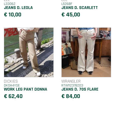
L33062
L526BF
JEANS D. LEOLA
JEANS D. SCARLETT
€ 10,00
€ 45,00
DICKIES
WRANGLER
DK0A4YSE
RTW112378203
WORK LEG PANT DONNA
JEANS D. 70S FLARE
€ 62,40
€ 84,00