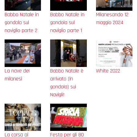
Babbo Natale in
Babbo Natale in
Milanesando 12
gondola sul
gondola sul
maggio 2024
naviglio parte 2
naviglio parte 1
La nave dei
Babbo Natale è
White 2022
milanesi
arrivato (in
gondola) sui
Navigli!
La corsa ai
Festa per gli 80