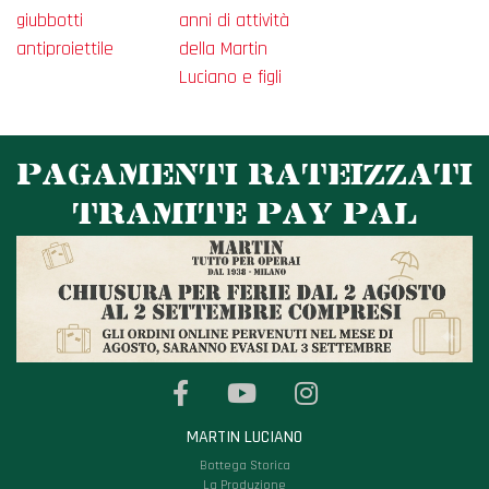
giubbotti
anni di attività
antiproiettile
della Martin
Luciano e figli
PAGAMENTI RATEIZZATI
TRAMITE PAY PAL
MARTIN LUCIANO
Bottega Storica
La Produzione