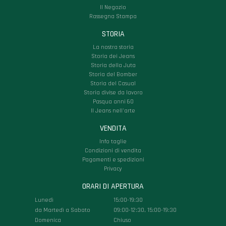
Il Negozio
Rassegna Stampa
STORIA
La nostra storia
Storia dei Jeans
Storia della Juta
Storia del Bomber
Storia del Casual
Storia divise da lavoro
Pasqua anni 60
Il Jeans nell'arte
VENDITA
Info taglie
Condizioni di vendita
Pagamenti e spedizioni
Privacy
ORARI DI APERTURA
Lunedì
15:00-19:30
da Martedì a Sabato
09:00-12:30, 15:00-19:30
Domenica
Chiuso