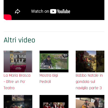
Altri video
La Maria Brasca
Mostra Gigi
Babbo Natale in
- Oltre un Po'
Pedroli
gondola sul
Teatro
naviglio parte 3