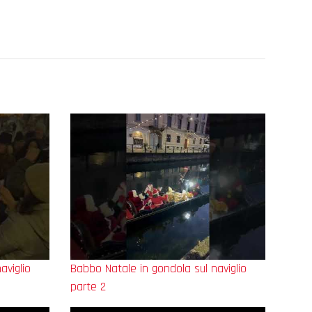
aviglio
Babbo Natale in gondola sul naviglio
parte 2