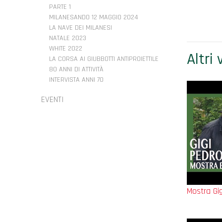
PARTE 1
MILANESANDO 12 MAGGIO 2024
LA NAVE DEI MILANESI
NATALE 2023
WHITE 2022
Altri
LA CORSA AI GIUBBOTTI ANTIPROIETTILE
80 ANNI DI ATTIVITÀ
INTERVISTA ANNI 70
EVENTI
Mostra Gig