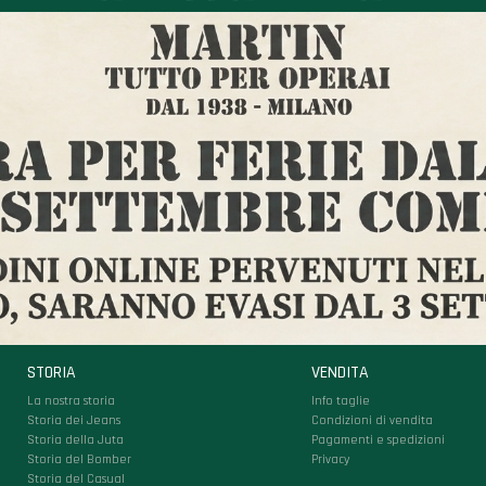
STORIA
VENDITA
La nostra storia
Info taglie
Storia dei Jeans
Condizioni di vendita
Storia della Juta
Pagamenti e spedizioni
Storia del Bomber
Privacy
Storia del Casual