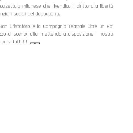
alzettaia milanese che rivendica il diritto alla libertà
nzioni sociali del dopoguerra.
 San Cristoforo e la Compagnia Teatrale Oltre un Po'
zo di scenografia, mettendo a disposizione il nostro
bravi tutti!!!!!