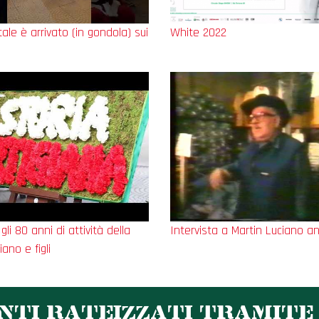
le è arrivato (in gondola) sui
White 2022
gli 80 anni di attività della
Intervista a Martin Luciano an
iano e figli
TI RATEIZZATI TRAMITE