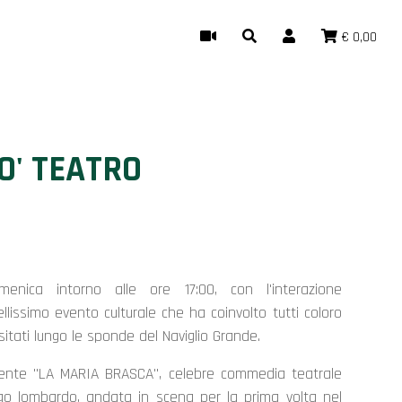
€ 0,00
O' TEATRO
enica intorno alle ore 17:00, con l'interazione
ellissimo evento culturale che ha coinvolto tutti coloro
itati lungo le sponde del Naviglio Grande.
lgente "LA MARIA BRASCA", celebre commedia teatrale
go lombardo, andata in scena per la prima volta nel