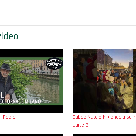
 video
i Pedroli
Babbo Natale in gondola sul n
parte 3